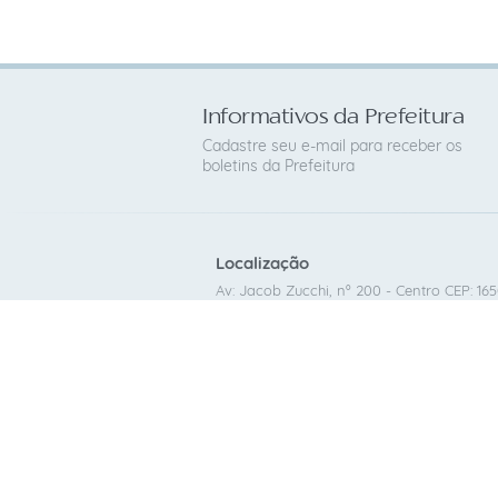
Informativos da Prefeitura
Cadastre seu e-mail para receber os
boletins da Prefeitura
Localização
Av: Jacob Zucchi, nº 200 - Centro CEP: 16
Contato
(14) 98179-0079
cafelandia@cafelandia.sp.gov.br
CNPJ: 46.186.375/0001-99
V