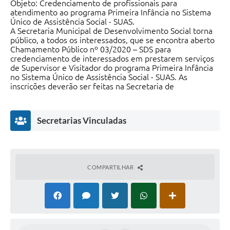
Objeto: Credenciamento de profissionais para
atendimento ao programa Primeira Infância no Sistema
Único de Assistência Social - SUAS.
A Secretaria Municipal de Desenvolvimento Social torna
público, a todos os interessados, que se encontra aberto
Chamamento Público nº 03/2020 – SDS para
credenciamento de interessados em prestarem serviços
de Supervisor e Visitador do programa Primeira Infância
no Sistema Único de Assistência Social - SUAS. As
inscrições deverão ser feitas na Secretaria de
Desenvolvimento Social, no período de 23 a 27 de março
de 2020, 08h00min às 11h30min e das 13h30min às 16h.
O Edital com os requisitos encontra-se disponível no site
Secretarias Vinculadas
da Prefeitura Municipal de Cafelândia, através do Menu
“Editais” – “Demais Editais” ou diretamente no link
https://www.cafelandia.sp.gov.br/portal/editais/3
.
As contratações serão feitas como (MEI) Microempresa
Individual.
COMPARTILHAR
Demais informações poderão ser obtidas na Secretaria
Municipal de Desenvolvimento Social.
Cafelândia-SP, 18 de março de 2.020.
Mario Henrique Parreira S. de Souza
Secretário Municipal de Desenvolvimento Social