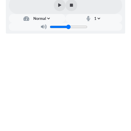
Diretoria
Municipal
de
Assistência
Social,...
Mario
Henrique
Parreira
Simões
de
Souza