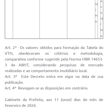
a
s)
v
/
o
H
s)
a
/
H
a
Art. 2º Os valores obtidos para formação da Tabela do
VTN, obedeceram os critérios e metodologia,
comparativa conforme sugerido pela Norma NBR 14653-
3 da ABNT, considerando pesquisas de mercado
realizadas e ao comportamento imobiliário local.
Art. 3º Este Decreto entra em vigor na data de sua
publicação.
Art. 4º Revogam-se as disposições em contrário.
Gabinete da Prefeita, aos 11 (onze) dias do mês de
fevereiro de 2026.