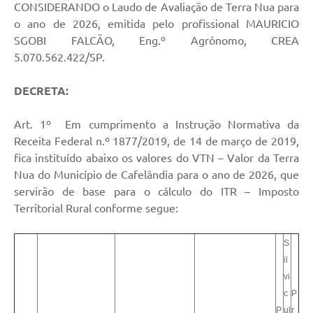
CONSIDERANDO o Laudo de Avaliação de Terra Nua para
o ano de 2026, emitida pelo profissional MAURICIO
SGOBI FALCÃO, Eng.º Agrônomo, CREA
5.070.562.422/SP.
DECRETA:
Art. 1º Em cumprimento a Instrução Normativa da
Receita Federal n.º 1877/2019, de 14 de março de 2019,
fica instituído abaixo os valores do VTN – Valor da Terra
Nua do Município de Cafelândia para o ano de 2026, que
servirão de base para o cálculo do ITR – Imposto
Territorial Rural conforme segue:
S
il
vi
c
P
P
ul
r