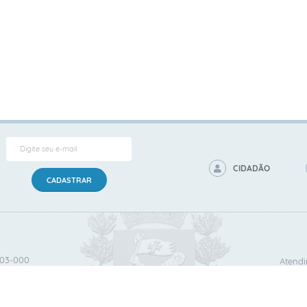
CIDADÃO
CADASTRAR
503‐000
Atendi