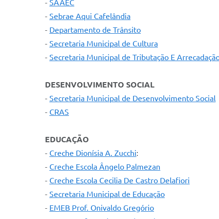
-
SAAEC
-
Sebrae Aqui Cafelândia
-
Departamento de
Trânsito
-
Secretaria Municipal de Cultura
-
Secretaria Municipal de Tributação E Arrecadaçã
DESENVOLVIMENTO SOCIAL
-
Secretaria Municipal de Desenvolvimento Social
-
CRAS
EDUCAÇÃO
-
Creche Dionísia A. Zucchi
:
-
Creche Escola Ângelo Palmezan
-
Creche Escola Cecilia De Castro Delafiori
-
Secretaria Municipal de Educação
-
EMEB Prof. Onivaldo Gregório