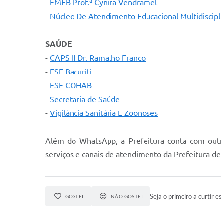
-
EMEB Prof.ª Cynira Vendramel
-
Núcleo De Atendimento Educacional Multidiscipl
SAÚDE
-
CAPS II Dr. Ramalho Franco
-
ESF Bacuriti
-
ESF COHAB
-
Secretaria de Saúde
-
Vigilância Sanitária E Zoonoses
Além do WhatsApp, a Prefeitura conta com outro
serviços e canais de atendimento da Prefeitura de
Seja o primeiro a curtir es
GOSTEI
NÃO GOSTEI