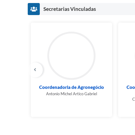
Secretarias Vinculadas
portes
Coordenadoria de Agronegócio
Coo
rtes
Antonio Michel Artico Gabriel
C