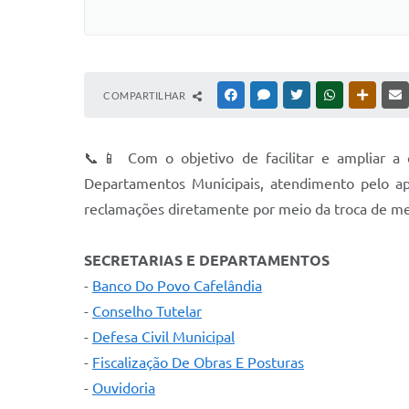
COMPARTILHAR
FACEBOOK
MESSENGER
TWITTER
WHATSAPP
OUTRAS
📞📱 Com o objetivo de facilitar e ampliar a 
Departamentos Municipais, atendimento pelo apl
reclamações diretamente por meio da troca de men
SECRETARIAS E DEPARTAMENTOS
-
Banco Do Povo Cafelândia
-
Conselho Tutelar
-
Defesa Civil Municipal
-
Fiscalização De Obras E Posturas
-
Ouvidoria