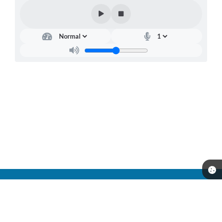
Telefone: (14) 98179-0079
Endereço: Av: Jacob Zucchi, nº 200 - Centro | CEP: 16503-000
Atendimento de Segunda-feira a Sexta-feira das 8:00 as 16:00.