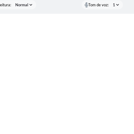
eitura:
Tom de voz: