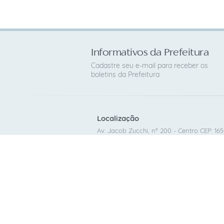
Informativos da Prefeitura
Cadastre seu e-mail para receber os
boletins da Prefeitura
Localização
Av: Jacob Zucchi, nº 200 - Centro CEP: 16
Contato
(14) 98179-0079
cafelandia@cafelandia.sp.gov.br
CNPJ: 46.186.375/0001-99
V