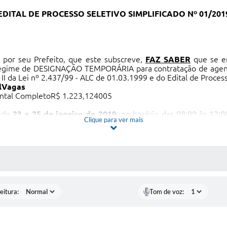
EDITAL DE PROCESSO SELETIVO SIMPLIFICADO Nº 01/201
, por seu Prefeito, que este subscreve,
FAZ SABER
que se en
 regime de DESIGNAÇÃO TEMPORÁRIA para contratação de agen
o II da Lei nº 2.437/99 - ALC de 01.03.1999 e do Edital de Proce
l
Vagas
ntal CompletoR$ 1.223,124005
o de
23 a 25 de janeiro de 2019,
no horário das 08:00 às 12:0
Clique para ver mais
, nº 200, Centro, Cafelândia – SP, CEP 16.500-000.
º 01/2019 com as instruções estará afixado na Prefeitura 
ssados.
 MÍDIAS
eitura:
Tom de voz: