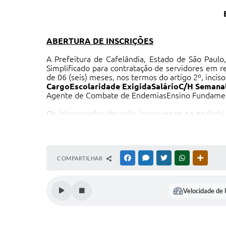
ABERTURA DE INSCRIÇÕES
A Prefeitura de Cafelândia, Estado de São Paulo
Simplificado para contratação de servidores em
de 06 (seis) meses, nos termos do artigo 2º, incis
Cargo
Escolaridade Exigida
Salário
C/H Semana
Agente de Combate de EndemiasEnsino Fundame
Os interessados deverão inscrever-se no períod
Municipal de Cafelândia, sito Avenida Jacob Zucchi
O Edital de Processo Seletivo Simplificado n
www.cafelandia.sp.gov.br
, à disposição dos intere
Cafelândia, 21 de janeiro de 2019.
COMPARTILHAR
FACEBOOK
MESSENGER
TWITTER
WHATSAPP
OUTRAS
LUIS ZAMPIERI RIBEIRO PAULIQUEVIS
PREFEITO MUNICIPAL
Velocidade de l