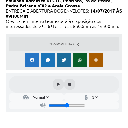
Emulsão Asfáltica RLC1C, Pedrisco, Pó de Pedra,
Pedra Britada n°02 e Areia Grossa.
ENTREGA E ABERTURA DOS ENVELOPES:
14/07/2017 ÀS
09H00MIN
.
O edital em inteiro teor estará à disposição dos
interessados de 2ª à 6ª feira, das 8h00min às 16h00min,
até o 2º dia útil anterior ao prazo para apresentação dos
envelopes, na sede da Prefeitura Municipal, sito na
Avenida Jacob Zucchi, nº 200, Parte Alta, Cep.: 16500-
COMPARTILHAR
000, Município de Cafelândia-SP. Quaisquer informações
poderão ser obtidas no endereço acima ou pelo telefone
(14) 3556-8000. Cafelândia - SP,
30de Junho de 2.017.
BRUNO CANDIDO LOPES -
Pregoeiro.