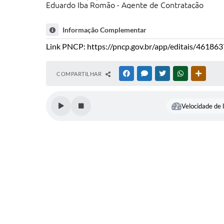
Eduardo Iba Romão - Agente de Contratação
Informação Complementar
Link PNCP:
https://pncp.gov.br/app/editais/4618
COMPARTILHAR
FACEBOOK
MESSENGER
TWITTER
WHATSAPP
OUTRAS
Velocidade de l