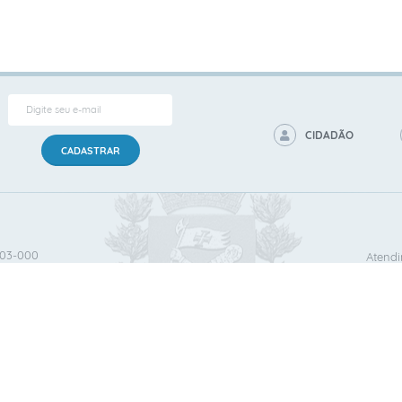
CIDADÃO
CADASTRAR
503‐000
Atendi