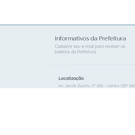
Informativos da Prefeitura
Cadastre seu e-mail para receber os
boletins da Prefeitura
Localização
Av: Jacob Zucchi, nº 200 - Centro CEP: 16
Contato
(14) 98179-0079
cafelandia@cafelandia.sp.gov.br
CNPJ: 46.186.375/0001-99