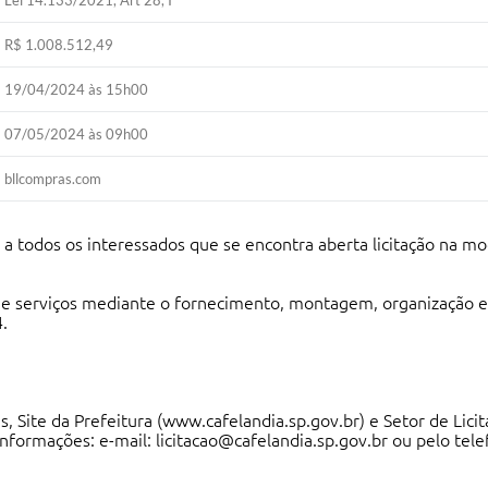
Lei 14.133/2021, Art 28, I
R$ 1.008.512,49
19/04/2024 às 15h00
07/05/2024 às 09h00
bllcompras.com
o a todos os interessados que se encontra aberta licitação na mo
 serviços mediante o fornecimento, montagem, organização e o
.
, Site da Prefeitura (
www.cafelandia.sp.gov.br
) e Setor de Lic
informações: e-mail:
licitacao@cafelandia.sp.gov.br
ou pelo tele