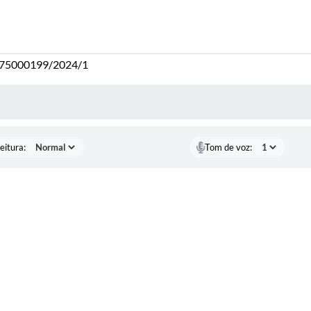
6375000199/2024/1
 MÍDIAS
eitura:
Tom de voz: