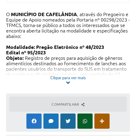
O
MUNICÍPIO DE CAFELÂNDIA
, através do Pregoeiro e
Equipe de Apoio nomeados pela Portaria nº 00298/2023 -
TFMCS, torna-se público a todos os interessados que se
encontra aberta licitação na modalidade e especificações
abaixo:
Modalidade:
Pregão Eletrônico nº 48/2023
Edital nº 95/2023
Objeto:
Registro de preços para aquisição de gêneros
alimentícios destinados ao fornecimento de lanches aos
pacientes usuários do transporte do SUS em tratamento
de saúde nos Municípios vizinhos, pelo período de 12
Clique para ver mais
meses.
RECEBIMENTO DAS PROPOSTAS E DOCUMENTOS
DE HABILITAÇÃO
:
Ocorrerá até às 08h30min do dia
19/01/2024
ABERTURA DAS PROPOSTAS: Às 08h31min do dia
COMPARTILHAR
19/01/2024
INÍCIO DA SESSÃO DA DISPUTA POR LANCES: Às
09h00min do dia
19/01/2024
LOCAL:
bllcompras.com
O edital em inteiro teor estará à disposição dos
interessados de 2ª à 6ª feira, das 08h00min às 16h00min,