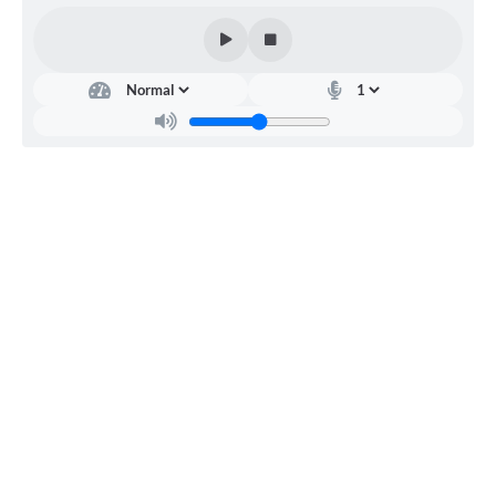
na sede da Prefeitura Municipal, sito na Avenida Jacob
Zucchi, nº 200, bairro Pena, CEP 16503-000, Município de
Cafelândia-SP, e nos sites
http://www.cafelandia.sp.gov.br e bllcompras.com.
Quaisquer informações poderão ser obtidas no endereço
acima ou pelos telefones (14) 3556-8000 e/ou (14)
98179-0031.
Cafelândia - SP, 29 de dezembro de 2.023.
GABRIEL VILLALVA CANDIDO LOPES - Pregoeiro.