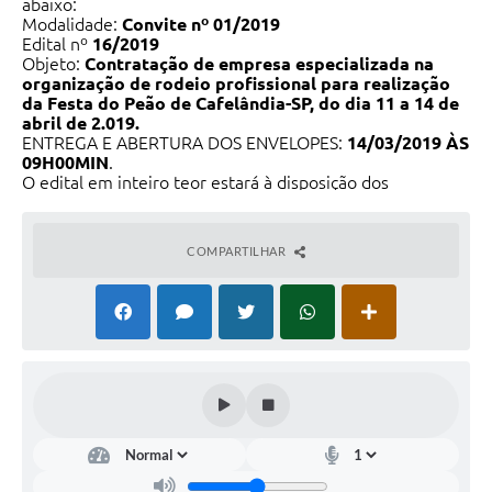
abaixo:
Modalidade:
Convite nº 01/2019
Edital nº
16/2019
Objeto:
Contratação de empresa especializada na
organização de rodeio profissional para realização
da Festa do Peão de Cafelândia-SP, do dia 11 a 14 de
abril de 2.019.
ENTREGA E ABERTURA DOS ENVELOPES:
14/03/2019 ÀS
09H00MIN
.
O edital em inteiro teor estará à disposição dos
interessados de 2ª à 6ª feira, das 8h00min às 16h00min,
até o 2º dia útil anterior ao prazo para apresentação dos
envelopes, na sede da Prefeitura Municipal, sito na
COMPARTILHAR
Avenida Jacob Zucchi, nº 200, Parte Alta, Cep.: 16500-
000, Município de Cafelândia-SP. Quaisquer informações
poderão ser obtidas no endereço acima ou pelo telefone
(14) 3556-8000. Cafelândia - SP,
06 de Março de 2019.
BRUNO CANDIDO LOPES -
Presidente.