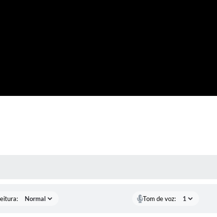
 MÍDIAS
eitura:
Tom de voz: