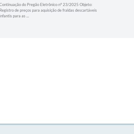
Continuação do Pregão Eletrônico nº 23/2025 Objeto:
Continuaçã
Registro de preços para aquisição de fraldas descartáveis
Registro d
infantis para as ...
locação, mo