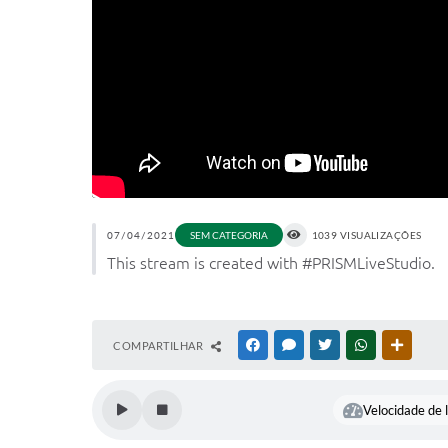
07/04/2021
SEM CATEGORIA
1039 VISUALIZAÇÕES
This stream is created with #PRISMLiveStudio.
COMPARTILHAR
FACEBOOK
MESSENGER
TWITTER
WHATSAPP
OUTRAS
Velocidade de l