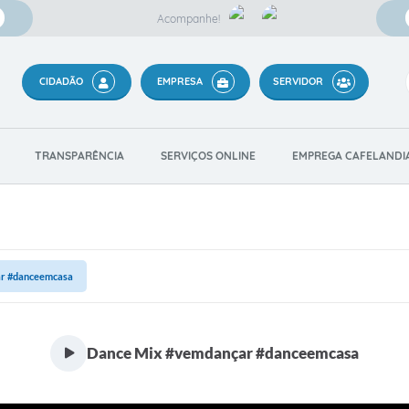
Acompanhe!
CIDADÃO
EMPRESA
SERVIDOR
TRANSPARÊNCIA
SERVIÇOS ONLINE
EMPREGA CAFELANDI
r #danceemcasa
Dance Mix #vemdançar #danceemcasa