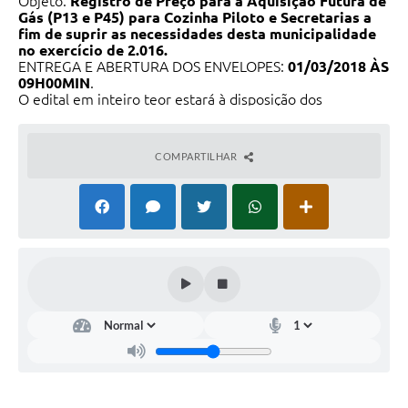
Objeto:
Registro de Preço para a Aquisição Futura de
Gás (P13 e P45) para Cozinha Piloto e Secretarias a
fim de suprir as necessidades desta municipalidade
no exercício de 2.016.
ENTREGA E ABERTURA DOS ENVELOPES:
01/03/2018 ÀS
09H00MIN
.
O edital em inteiro teor estará à disposição dos
interessados de 2ª à 6ª feira, das 8h00min às 16h00min,
até o 2º dia útil anterior ao prazo para apresentação dos
envelopes, na sede da Prefeitura Municipal, sito na
COMPARTILHAR
Avenida Jacob Zucchi, nº 200, Parte Alta, Cep.: 16500-
000, Município de Cafelândia-SP. Quaisquer informações
poderão ser obtidas no endereço acima ou pelo telefone
(14) 3556-8000. Cafelândia - SP,
16 de Fevereiro 2.018.
BRUNO CANDIDO LOPES -
Pregoeiro.