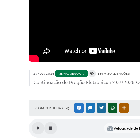
27/05/2026
SEM CATEGORIA
134 VISUALIZAÇÕES
Continuação do Pregão Eletrônico nº 07/2026 Ob
COMPARTILHAR
FACEBOOK
MESSENGER
TWITTER
WHATSAPP
OUTRAS
Velocidade de l