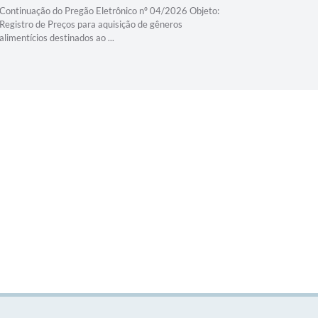
Continuação do Pregão Eletrônico nº 04/2026 Objeto:
Continuaçã
Registro de Preços para aquisição de gêneros
Registro d
alimentícios destinados ao ...
alimentício