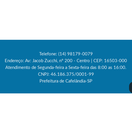
Telefone: (14) 98179-0079
Endereço: Av: Jacob Zucchi, nº 200 - Centro | CEP: 16503-000
Atendimento de Segunda-feira a Sexta-feira das 8:00 as 16:00.
CNPJ: 46.186.375/0001-99
Prefeitura de Cafelândia-SP
Versão do Sistema:
3.5.3 - 19/06/2026
Portal atualizado em:
06/08/2026 10:25
Dados Abertos
Copyright Instar - 2006-2026. Todos os direitos reservados -