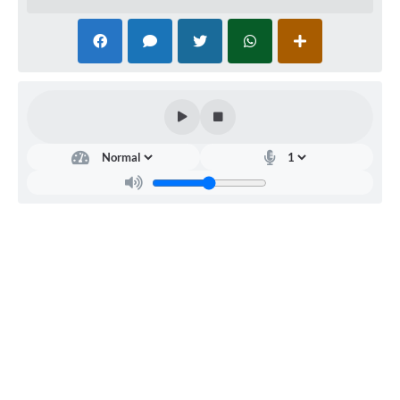
interessados que se encontra aberta licitação na modalidade
especificações abaixo:
Modalidade:
Pregão Eletrônico nº 19/2025
Processo nº 45/2025
Objeto:
Registro de Preços para Aquisição de equipamento
informática para suprir as necessidades das Diretorias
Municipais.
SESSÃO PÚBLICA:
05/09/2025 às 09h00min
Plataforma eletrônica:
www.bllcompras.com
O Edital(is) e Anexos disponíveis: PNCP, BllCompras, Site da
Prefeitura (
www.cafelandia.sp.gov.br
) e Setor de Licitações
(Avenida Jacob Zucchi, nº 200, Pena, CEP 16.503-000, Munic
de Cafelândia-SP). Demais informações: e-mail:
licitacao@cafelandia.sp.gov.br
ou pelo telefone (14) 98179
0069.
Cafelândia (SP), 21 de agosto de 2.025
Adriani Peruci Sanvido - Supervisora de Licitações