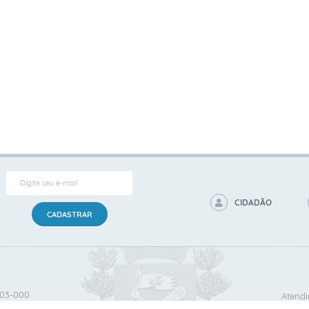
CIDADÃO
CADASTRAR
503‐000
Atendi