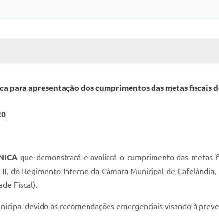
 MÍDIAS
RECEBA NOTÍCIAS
ica para apresentação dos cumprimentos das metas fiscais 
20
NICA
que demonstrará e avaliará o cumprimento das metas fi
 II, do Regimento Interno da Câmara Municipal de Cafelândia, 
de Fiscal).
unicipal devido às recomendações emergenciais visando à preve