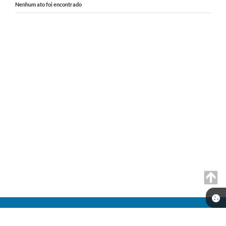
Nenhum ato foi encontrado
Seta
Telefone: (14) 98179-0079