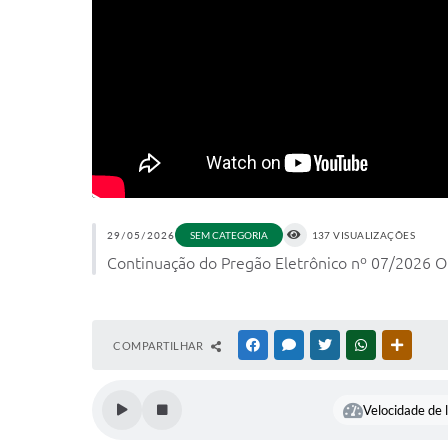
29/05/2026
SEM CATEGORIA
137 VISUALIZAÇÕES
Continuação do Pregão Eletrônico nº 07/2026 Ob
COMPARTILHAR
FACEBOOK
MESSENGER
TWITTER
WHATSAPP
OUTRAS
Velocidade de l