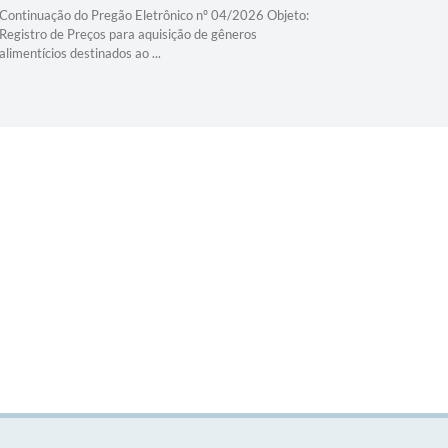
Continuação do Pregão Eletrônico nº 04/2026 Objeto:
Continuaçã
Registro de Preços para aquisição de gêneros
Registro d
alimentícios destinados ao ...
alimentício